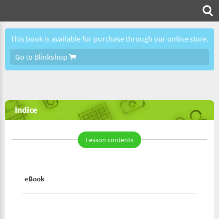
This book is available for purchase through our online store.
Go to Blinkshop
Indice
Lesson contents
eBook