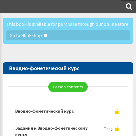
This book is available for purchase through our online store.
Go to Blinkshop
Вводно-фонетический курс
Lesson contents
Вводно-фонетический курс
Задания к Вводно-фонетическому
7 pag.
курсу