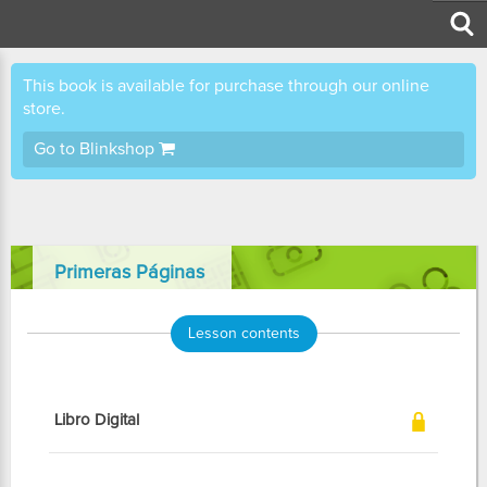
This book is available for purchase through our online
store.
Go to Blinkshop
Primeras Páginas
Lesson contents
Libro Digital