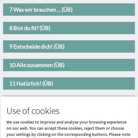
7 Was wir brauchen ... (ÜB)
8 Bist du fit? (ÜB)
9 Entscheide dich! (ÜB)
10 Alle zusammen (ÜB)
11 Natürlich! (ÜB)
12 Zukunftsmusik (ÜB)
Use of cookies
Anhang
We use cookies to improve and analyse your browsing experience
on our web. You can accept these cookies, reject them or choose
your settings by clicking on the corresponding buttons. Please note