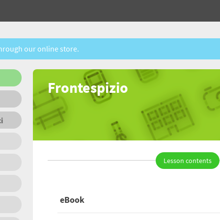
through our online store.
Frontespizio
ci
Lesson contents
eBook