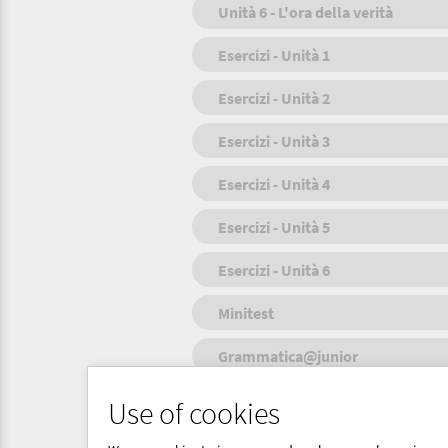
Unità 6 - L'ora della verità
Esercizi - Unità 1
Esercizi - Unità 2
Esercizi - Unità 3
Esercizi - Unità 4
Esercizi - Unità 5
Esercizi - Unità 6
Minitest
Grammatica@junior
Attività video
Use of cookies
Indice e soluzioni