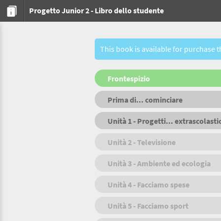
Progetto Junior 2 - Libro dello studente
This book is available for purchase 
Frontespizio
Prima di... cominciare
Unità 1 - Progetti... extrascolasti
Unità 2 - Televisione
Unità 3 - Ambiente ed ecologia
Unità 4 - Facciamo spese
Unità 5 - Facciamo sport